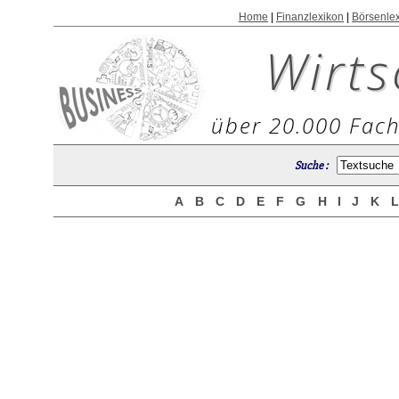
Home
|
Finanzlexikon
|
Börsenle
Wirts
über 20.000 Fach
Suche :
A
B
C
D
E
F
G
H
I
J
K