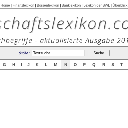
Home
|
Finanzlexikon
|
Börsenlexikon
|
Banklexikon
|
Lexikon der BWL
|
Überblick
schaftslexikon.c
hbegriffe - aktualisierte Ausgabe 20
Suche :
G
H
I
J
K
L
M
N
O
P
Q
R
S
T