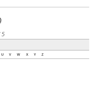
o
15
U
V
W
X
Y
Z