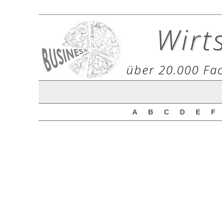
Wirt
über 20.000 Fac
A
B
C
D
E
F