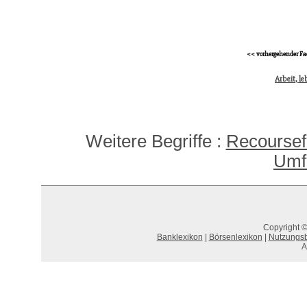
<< vorhergehender Fa
Arbeit, l
Weitere Begriffe :
Recoursef
Umf
Copyright ©
Banklexikon
|
Börsenlexikon
|
Nutzungs
A