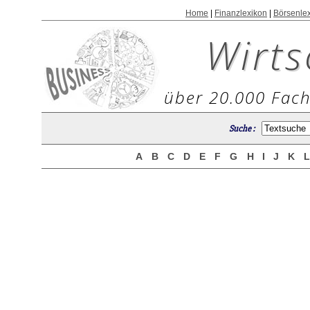
Home
|
Finanzlexikon
|
Börsenle
Wirts
über 20.000 Fach
Suche :
A
B
C
D
E
F
G
H
I
J
K