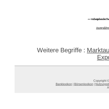
<< vorhergehender Fa
Auswahlve
Weitere Begriffe :
Marktaus
Expo
Copyright ©
Banklexikon
|
Börsenlexikon
|
Nutzungs
A