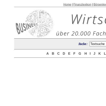
Home
|
Finanzlexikon
|
Börsenle
Wirts
über 20.000 Fach
Suche :
A
B
C
D
E
F
G
H
I
J
K