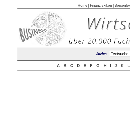
Home
|
Finanzlexikon
|
Börsenle
Wirts
über 20.000 Fach
Suche :
A
B
C
D
E
F
G
H
I
J
K