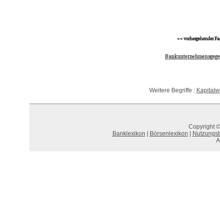
<< vorhergehender Fa
Bankunternehmensgeg
Weitere Begriffe :
Kapitalw
Copyright ©
Banklexikon
|
Börsenlexikon
|
Nutzungs
A