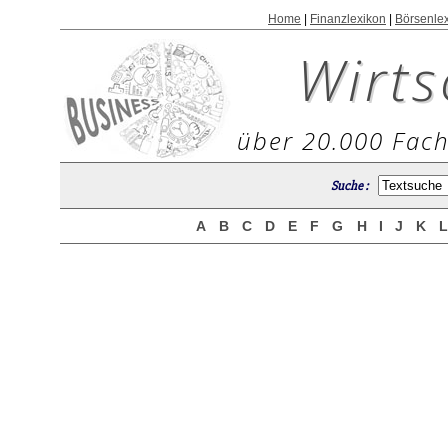
Home
|
Finanzlexikon
|
Börsenle
Wirts
über 20.000 Fach
Suche :
A
B
C
D
E
F
G
H
I
J
K