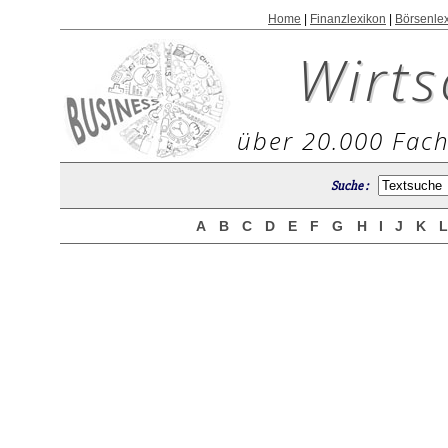
Home
|
Finanzlexikon
|
Börsenle
Wirts
über 20.000 Fach
Suche :
A
B
C
D
E
F
G
H
I
J
K