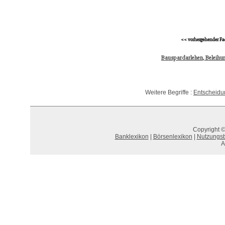
<< vorhergehender Fa
Bauspardarlehen, Beleihu
Weitere Begriffe :
Entscheidu
Copyright ©
Banklexikon
|
Börsenlexikon
|
Nutzungs
A