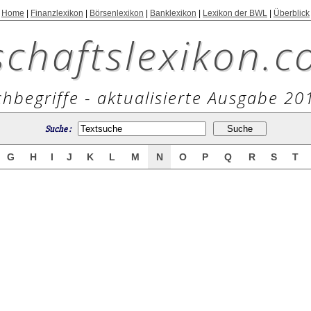
Home
|
Finanzlexikon
|
Börsenlexikon
|
Banklexikon
|
Lexikon der BWL
|
Überblick
schaftslexikon.c
hbegriffe - aktualisierte Ausgabe 20
Suche :
G
H
I
J
K
L
M
N
O
P
Q
R
S
T