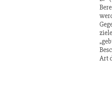
Bere
wer
Geg
zie
„geb
Besc
Art 