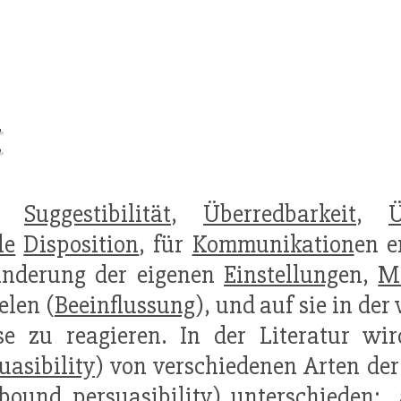
t
:
Suggestibilität
,
Überredbarkeit
,
Ü
le
Disposition
, für
Kommunikation
en e
änderung der eigenen
Einstellung
en,
M
elen (
Beeinflussung
), und auf sie in de
e zu reagieren. In der Literatur wir
uasibility
) von verschiedenen Arten der
 (bound
persuasibility
) unterschieden: „