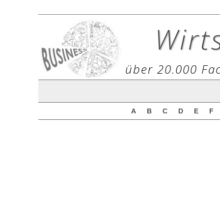
Wirt
über 20.000 Fac
A
B
C
D
E
F