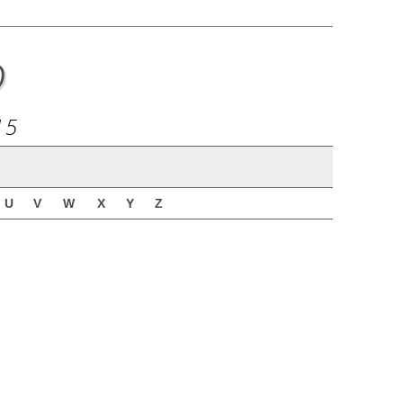
o
15
U
V
W
X
Y
Z