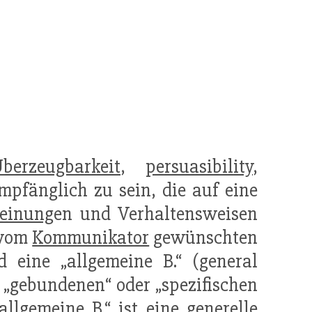
berzeugbarkeit
,
persuasibility
,
mpfänglich zu sein, die auf eine
einung
en und Verhaltensweisen
r vom
Kommunikator
gewünschten
d eine „allgemeine B.“ (general
 „gebundenen“ oder „spezifischen
allgemeine B.“ ist eine generelle