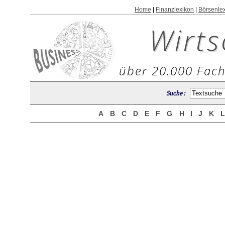
Home
|
Finanzlexikon
|
Börsenle
Wirts
über 20.000 Fach
Suche :
A
B
C
D
E
F
G
H
I
J
K