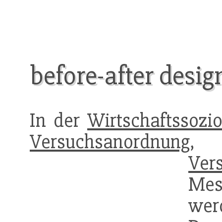
before-after desig
In der
Wirtschaftssozio
Versuchsanordnung
,
Ver
Me
wer