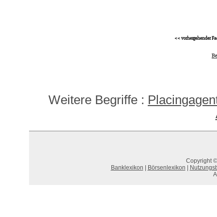
<< vorhergehender Fa
Be
Weitere Begriffe :
Placingagen
Copyright ©
Banklexikon
|
Börsenlexikon
|
Nutzungs
A