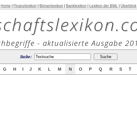
Home
|
Finanzlexikon
|
Börsenlexikon
|
Banklexikon
|
Lexikon der BWL
|
Überblick
schaftslexikon.c
hbegriffe - aktualisierte Ausgabe 20
Suche :
G
H
I
J
K
L
M
N
O
P
Q
R
S
T