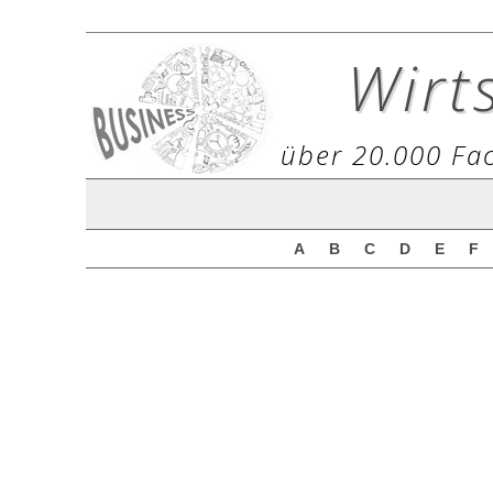
Wirt
über 20.000 Fac
A
B
C
D
E
F