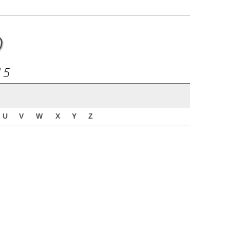
o
15
U
V
W
X
Y
Z