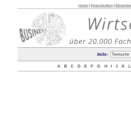
Home
|
Finanzlexikon
|
Börsenle
Wirts
über 20.000 Fach
Suche :
A
B
C
D
E
F
G
H
I
J
K