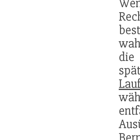
Wen
Rec
bes
wah
die
spä
Lauf
wä
entf
Aus
Ber