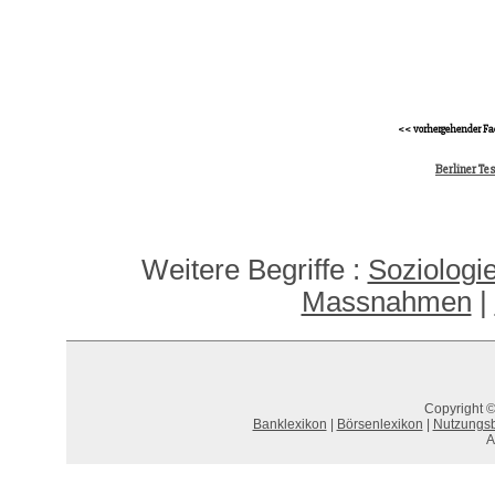
<< vorhergehender Fa
Berliner Te
Weitere Begriffe :
Soziologie
Massnahmen
|
Copyright ©
Banklexikon
|
Börsenlexikon
|
Nutzungs
A