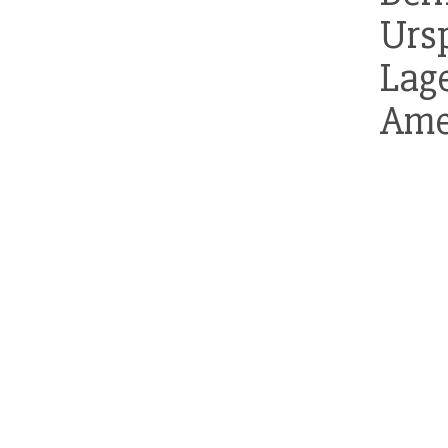
Urs
Lag
Ame