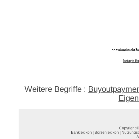
<< vorhergehender Fa
betagte Fo
Weitere Begriffe :
Buyoutpaymen
Eigen
Copyright ©
Banklexikon
|
Börsenlexikon
|
Nutzungs
A