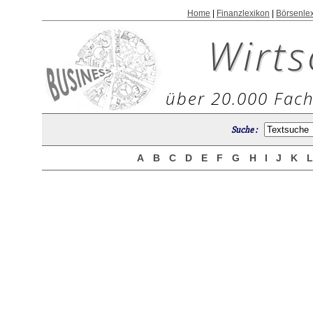
Home
|
Finanzlexikon
|
Börsenle
Wirts
über 20.000 Fach
Suche :
A
B
C
D
E
F
G
H
I
J
K