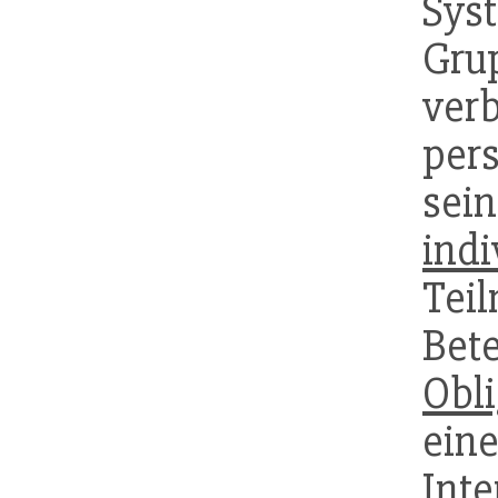
Sys
Gr
ver
pe
se
indi
Tei
Bet
Obli
eine
Inte