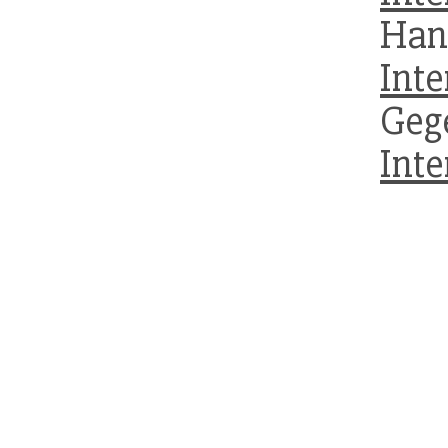
Han
Inte
Geg
Inte