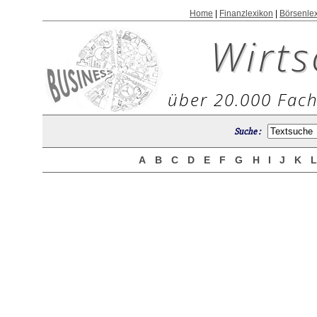
Home
|
Finanzlexikon
|
Börsenle
Wirts
über 20.000 Fach
Suche :
A
B
C
D
E
F
G
H
I
J
K