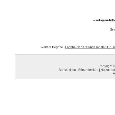
<< vorhergehender Fa
Bet
Weitere Begriffe :
Fachbeirat der Bundesanstalt für Fi
Copyright ©
Banklexikon
|
Börsenlexikon
|
Nutzungs
A