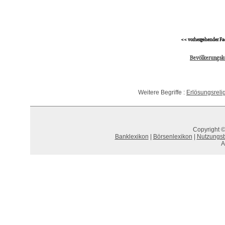
<< vorhergehender Fa
Bevölkerungsko
Weitere Begriffe :
Erlösungsreli
Copyright ©
Banklexikon
|
Börsenlexikon
|
Nutzungs
A