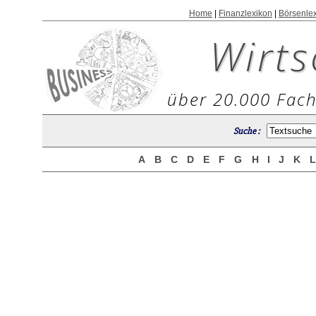
Home
|
Finanzlexikon
|
Börsenle
Wirts
über 20.000 Fach
Suche :
A
B
C
D
E
F
G
H
I
J
K