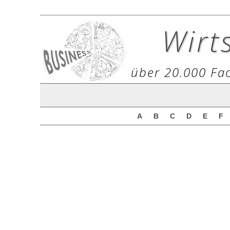
Wirt
über 20.000 Fac
A
B
C
D
E
F