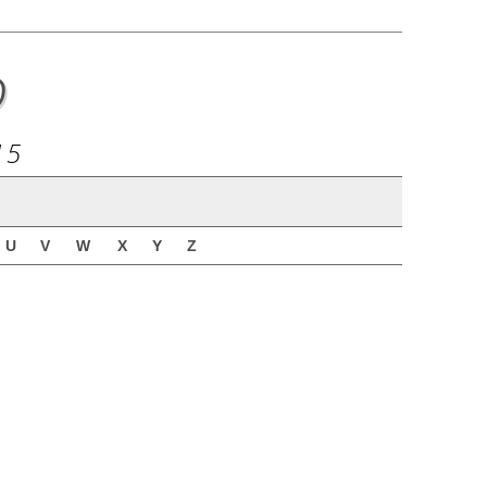
o
15
U
V
W
X
Y
Z