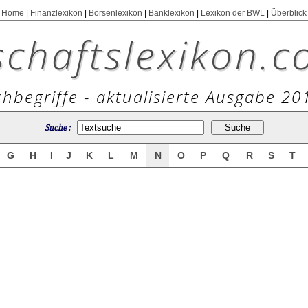
Home
|
Finanzlexikon
|
Börsenlexikon
|
Banklexikon
|
Lexikon der BWL
|
Überblick
schaftslexikon.c
hbegriffe - aktualisierte Ausgabe 20
Suche :
G
H
I
J
K
L
M
N
O
P
Q
R
S
T