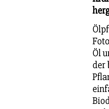
herg
Ölp
Fot
Öl u
der 
Pfla
ein
Biod