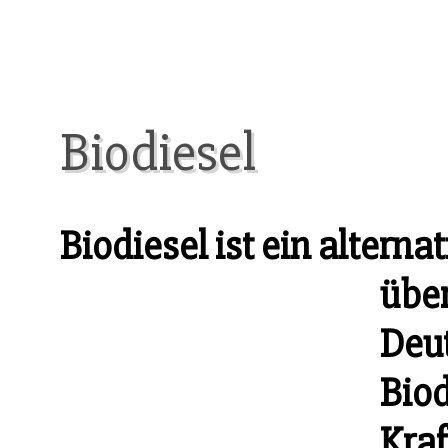
Biodiesel
Biodiesel ist ein alternat
über
Deut
Biod
Kraf