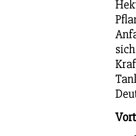
Hekt
Pfla
Anfa
sich
Kraf
Tank
Deut
Vort