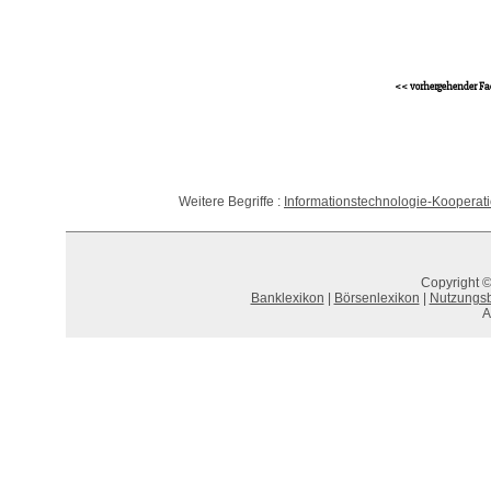
<< vorhergehender Fa
Weitere Begriffe :
Informationstechnologie-Kooperat
Copyright ©
Banklexikon
|
Börsenlexikon
|
Nutzungs
A