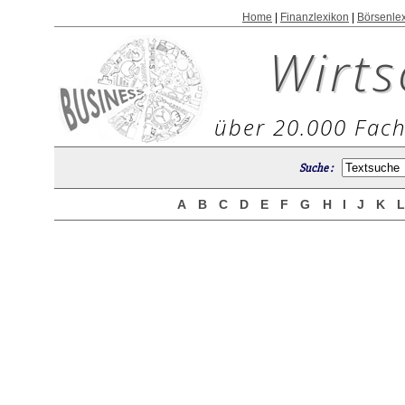
Home
|
Finanzlexikon
|
Börsenle
Wirts
über 20.000 Fach
Suche :
A
B
C
D
E
F
G
H
I
J
K