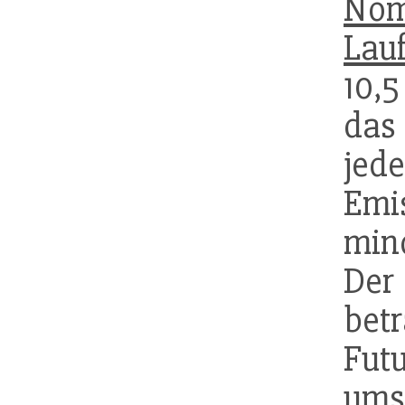
Nom
Lauf
10,5
das
jed
Emi
mind
De
bet
Fu
ums