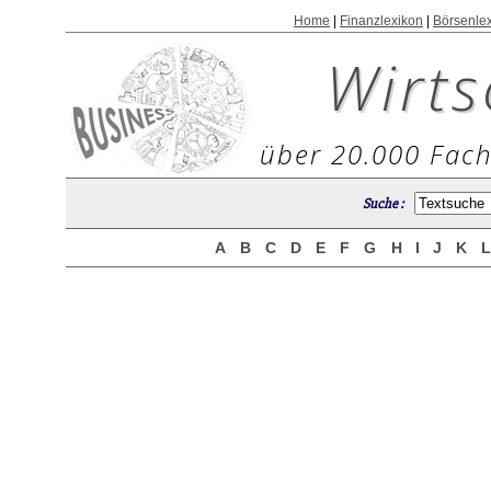
Home
|
Finanzlexikon
|
Börsenle
Wirts
über 20.000 Fach
Suche :
A
B
C
D
E
F
G
H
I
J
K