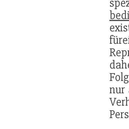
spez
bed
ex
füre
Rep
dah
Folg
nur
Verh
Pers