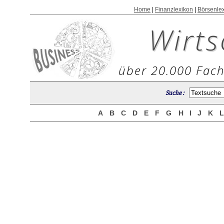
Home
|
Finanzlexikon
|
Börsenle
Wirts
über 20.000 Fach
Suche :
A
B
C
D
E
F
G
H
I
J
K