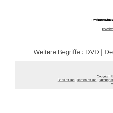
<< vorhergehender Fa
Charakt
Weitere Begriffe :
DVD
|
De
Copyright ©
Banklexikon
|
Börsenlexikon
|
Nutzungs
A