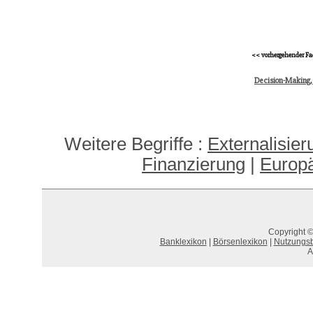
<< vorhergehender Fa
Decision-Making,
Weitere Begriffe :
Externalisier
Finanzierung
|
Europä
Copyright ©
Banklexikon
|
Börsenlexikon
|
Nutzungs
A