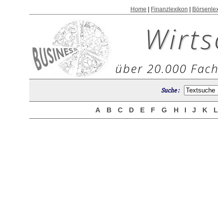
Home
|
Finanzlexikon
|
Börsenle
Wirts
über 20.000 Fach
Suche :
A
B
C
D
E
F
G
H
I
J
K