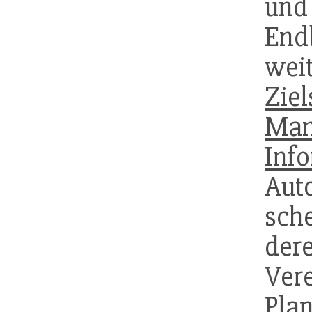
und
End
wei
Ziel
Man
Inf
Aut
sch
de
Ver
Plan