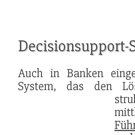
Decisionsupport-
Auch in Banken einges
System, das den Lös
str
mi
Füh