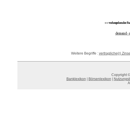
<< vorhergehender Fa
demand - 
Weitere Begriffe :
vertragliche(r) Zins
Copyright ©
Banklexikon
|
Börsenlexikon
|
Nutzungs
A