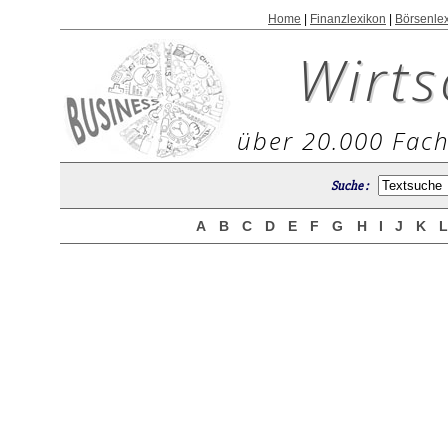
Home
|
Finanzlexikon
|
Börsenle
Wirts
über 20.000 Fach
Suche :
A
B
C
D
E
F
G
H
I
J
K