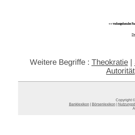
<< vorhergehender Fa
De
Weitere Begriffe :
Theokratie
|
Autoritä
Copyright ©
Banklexikon
|
Börsenlexikon
|
Nutzungs
A