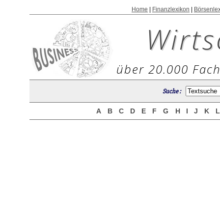
Home
|
Finanzlexikon
|
Börsenle
Wirts
über 20.000 Fach
Suche :
A
B
C
D
E
F
G
H
I
J
K