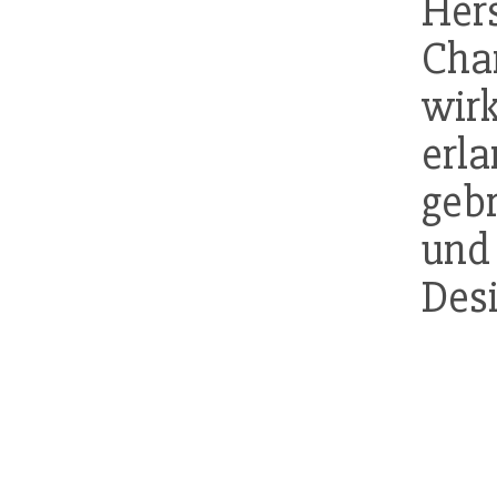
Her
Cha
wir
erl
gebr
und
Desi