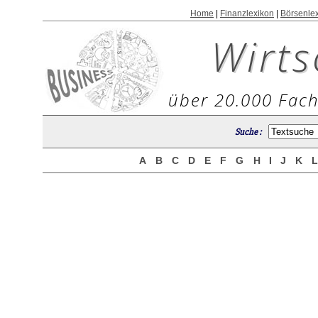
Home
|
Finanzlexikon
|
Börsenle
Wirts
über 20.000 Fach
Suche :
A
B
C
D
E
F
G
H
I
J
K