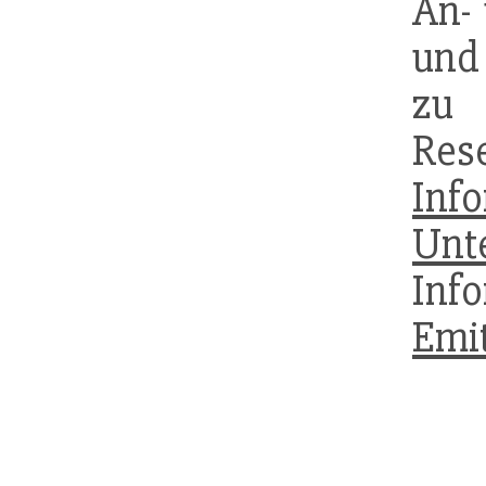
An- 
und
zu
Re
Inf
Unt
Inf
Emi