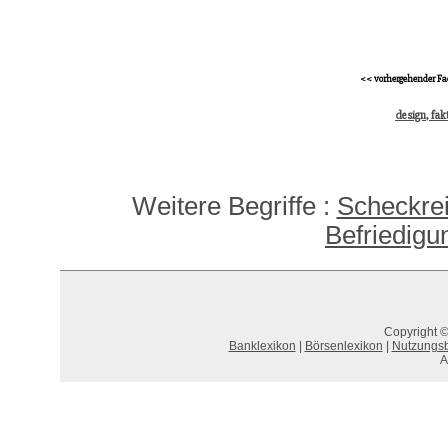
<< vorhergehender Fa
design, fakt
Weitere Begriffe :
Scheckrei
Befriedigu
Copyright ©
Banklexikon
|
Börsenlexikon
|
Nutzungs
A