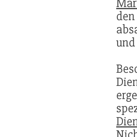
Mark
d
abs
und
Be
Die
er
spe
Dien
Ni