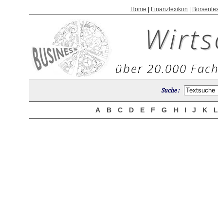
Home
|
Finanzlexikon
|
Börsenle
Wirts
über 20.000 Fach
Suche :
A
B
C
D
E
F
G
H
I
J
K