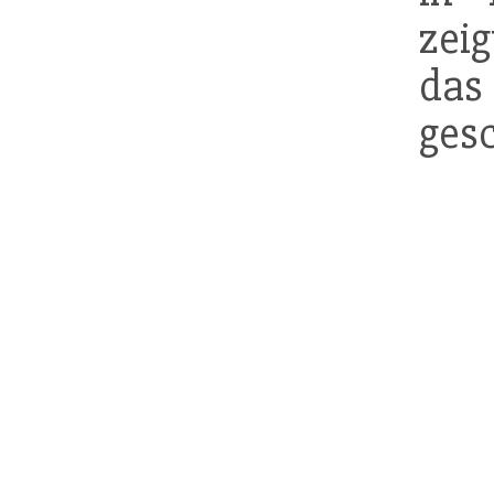
zei
da
ges