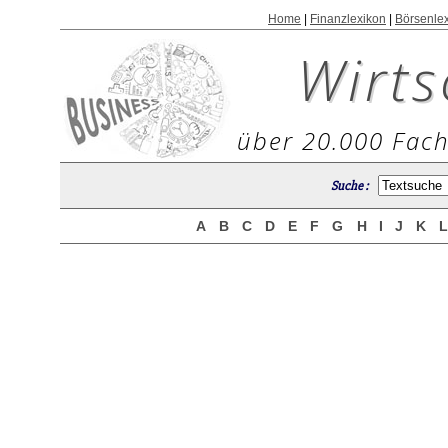
Home
|
Finanzlexikon
|
Börsenle
Wirts
über 20.000 Fach
Suche :
A
B
C
D
E
F
G
H
I
J
K