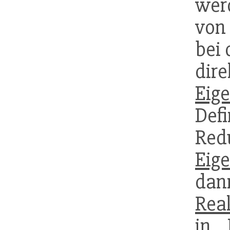
wer
von
bei 
di
Eig
Def
Red
Eig
dann
Rea
in 