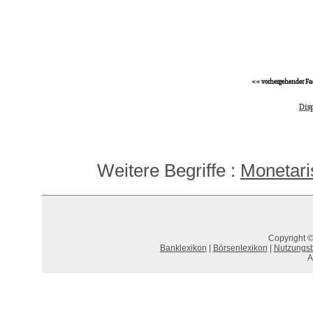
<< vorhergehender Fa
Disp
Weitere Begriffe :
Monetar
Copyright ©
Banklexikon
|
Börsenlexikon
|
Nutzungs
A