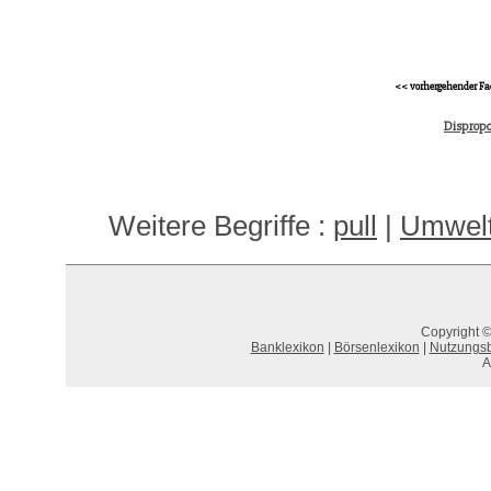
<< vorhergehender Fa
Dispropo
Weitere Begriffe :
pull
|
Umwelt
Copyright ©
Banklexikon
|
Börsenlexikon
|
Nutzungs
A