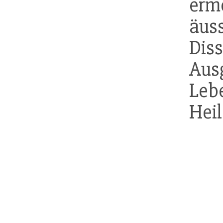
erm
äu
Di
Aus
Leb
Heil