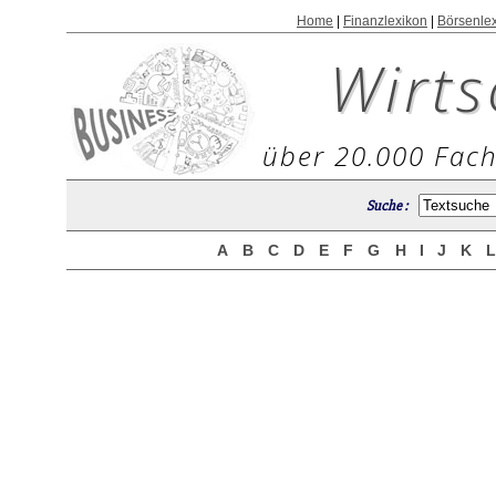
Home
|
Finanzlexikon
|
Börsenle
Wirts
über 20.000 Fach
Suche :
A
B
C
D
E
F
G
H
I
J
K