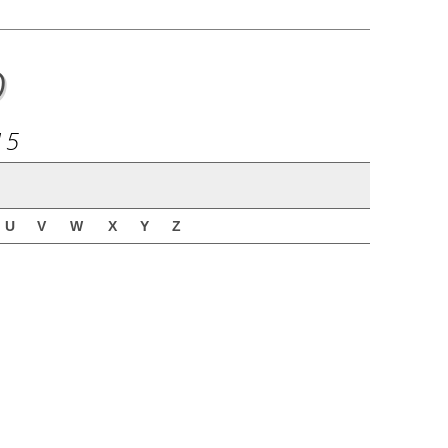
o
15
U
V
W
X
Y
Z