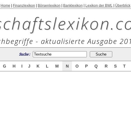
Home
|
Finanzlexikon
|
Börsenlexikon
|
Banklexikon
|
Lexikon der BWL
|
Überblick
schaftslexikon.c
hbegriffe - aktualisierte Ausgabe 20
Suche :
G
H
I
J
K
L
M
N
O
P
Q
R
S
T