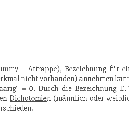
dummy = Attrappe), Bezeichnung für ein
al nicht vorhanden) annehmen kann, z.B
aarig“ = 0. Durch die Bezeichnung D.
ten
Dichotomie
n (männlich oder weiblich
rschieden.