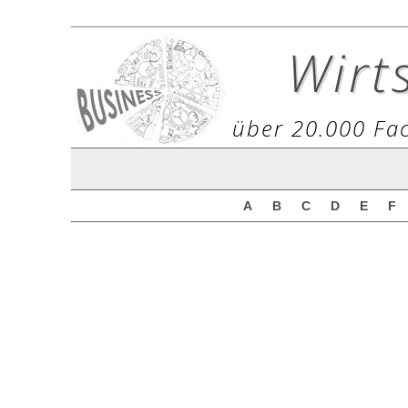
Wirt
über 20.000 Fac
A
B
C
D
E
F