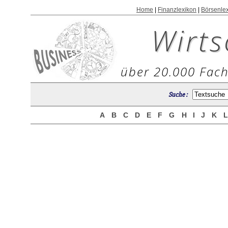
Home
|
Finanzlexikon
|
Börsenle
Wirts
über 20.000 Fach
Suche :
A
B
C
D
E
F
G
H
I
J
K