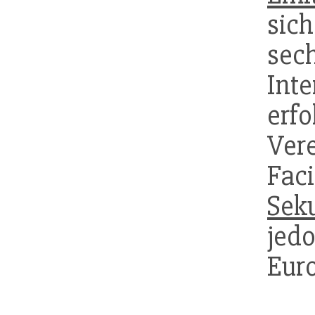
sic
sec
Int
erf
Ver
Fac
Sek
jedo
Eur