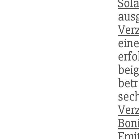
Sol
aus
Ver
ein
er
bei
betr
sec
Ver
Boni
Emi