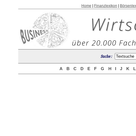
Home
|
Finanzlexikon
|
Börsenle
Wirts
über 20.000 Fach
Suche :
A
B
C
D
E
F
G
H
I
J
K