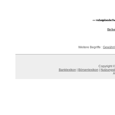
<< vorhergehender Fa
Excha
Weitere Begriffe :
Gewährl
Copyright ©
Banklexikon
|
Börsenlexikon
|
Nutzungs
A