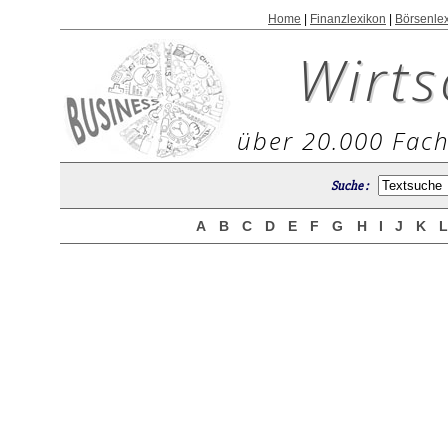
Home
|
Finanzlexikon
|
Börsenle
Wirts
über 20.000 Fach
Suche :
A
B
C
D
E
F
G
H
I
J
K