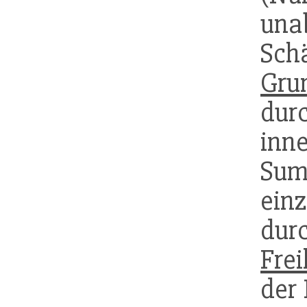
un
Sch
Gru
dur
inne
Su
ein
du
Frei
der 