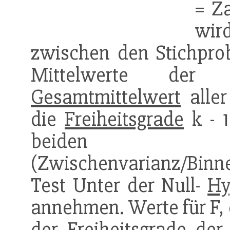
= Za
wi
zwischen den Stichpro
Mittelwerte der
Gesamtmittelwert
aller
die
Freiheitsgrade
k - 1
beiden S
(Zwischenvarianz/Binnen
Test Unter der Null-
Hy
annehmen. Werte für F, 
der
Freiheitsgrade
der 