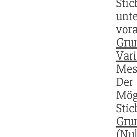
Sti
unt
vo
Gru
Var
Mes
De
Mög
Sti
Gru
(Nul