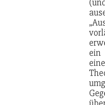
(un
aus
„Au
vor
erwe
ein 
ein
Theo
umg
Ge
übe