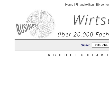
Home
|
Finanzlexikon
|
Börsenle
Wirts
über 20.000 Fach
Suche :
A
B
C
D
E
F
G
H
I
J
K