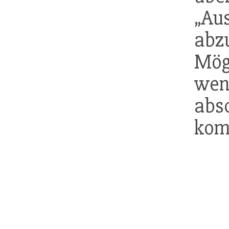
„A
abz
Mög
we
abs
kom