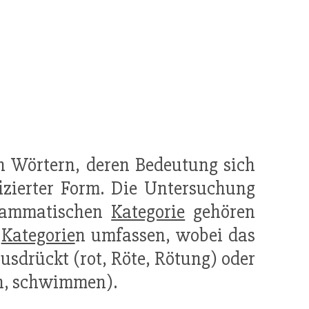
n Wörtern, deren Bedeutung sich
izierter Form. Die Untersuchung
grammatischen
Kategorie
gehören
e
Kategorie
n umfassen, wobei das
drückt (rot, Röte, Rötung) oder
ch, schwimmen).