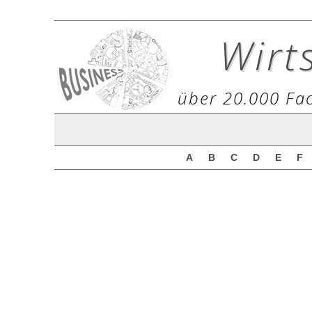
Wirt
über 20.000 Fac
A
B
C
D
E
F