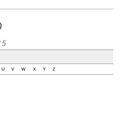
o
15
U
V
W
X
Y
Z