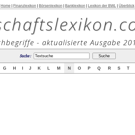
Home
|
Finanzlexikon
|
Börsenlexikon
|
Banklexikon
|
Lexikon der BWL
|
Überblick
schaftslexikon.c
hbegriffe - aktualisierte Ausgabe 20
Suche :
G
H
I
J
K
L
M
N
O
P
Q
R
S
T