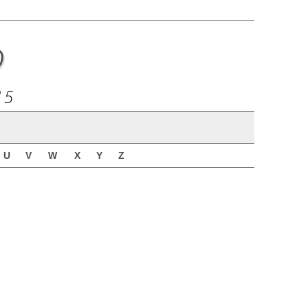
o
15
U
V
W
X
Y
Z