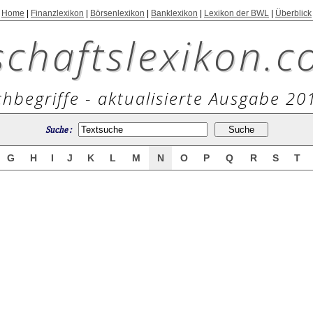
Home
|
Finanzlexikon
|
Börsenlexikon
|
Banklexikon
|
Lexikon der BWL
|
Überblick
schaftslexikon.c
hbegriffe - aktualisierte Ausgabe 20
Suche :
G
H
I
J
K
L
M
N
O
P
Q
R
S
T