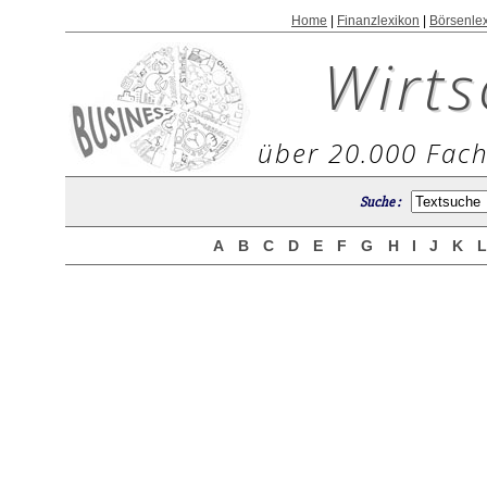
Home
|
Finanzlexikon
|
Börsenle
Wirts
über 20.000 Fach
Suche :
A
B
C
D
E
F
G
H
I
J
K