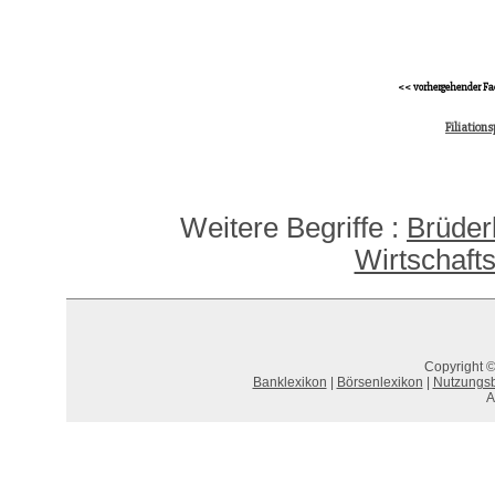
<< vorhergehender Fa
Filiation
Weitere Begriffe :
Brüderl
Wirtschaft
Copyright ©
Banklexikon
|
Börsenlexikon
|
Nutzungs
A