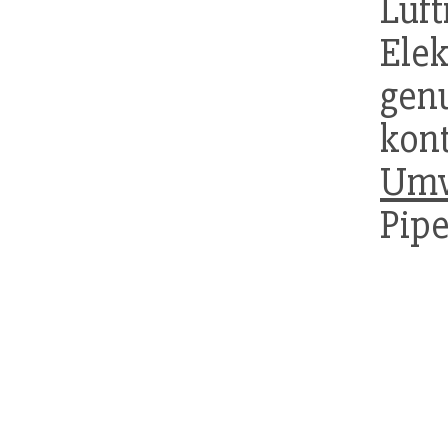
Luf
Ele
gen
kont
Umw
Pip