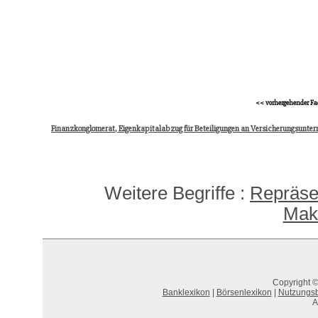
<< vorhergehender Fa
Finanzkonglomerat, Eigenkapitalabzug für Beteiligungen an Versicherungsunte
Weitere Begriffe :
Repräse
Mak
Copyright ©
Banklexikon
|
Börsenlexikon
|
Nutzungs
A