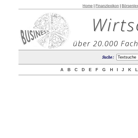
Home
|
Finanzlexikon
|
Börsenle
Wirts
über 20.000 Fach
Suche :
A
B
C
D
E
F
G
H
I
J
K