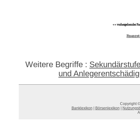
<< vorhergehender Fa
Finanzst
Weitere Begriffe :
Sekundärstuf
und Anlegerentschädig
Copyright ©
Banklexikon
|
Börsenlexikon
|
Nutzungs
A