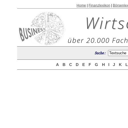
Home
|
Finanzlexikon
|
Börsenle
Wirts
über 20.000 Fach
Suche :
A
B
C
D
E
F
G
H
I
J
K