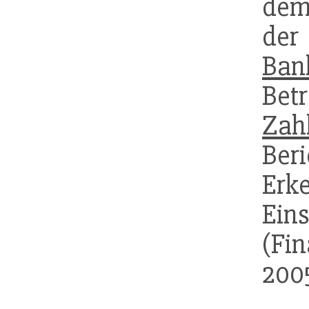
dem
de
Ban
Bet
Zah
Ber
Er
Ei
(Fi
2005