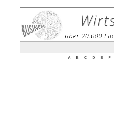
Wirt
über 20.000 Fac
A
B
C
D
E
F