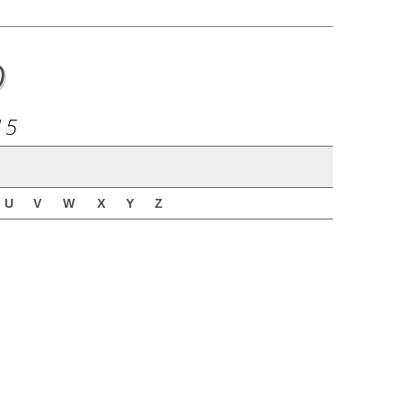
o
15
U
V
W
X
Y
Z