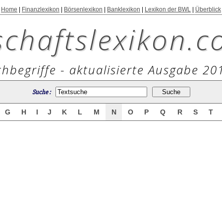
Home
|
Finanzlexikon
|
Börsenlexikon
|
Banklexikon
|
Lexikon der BWL
|
Überblick
schaftslexikon.c
hbegriffe - aktualisierte Ausgabe 20
Suche :
G
H
I
J
K
L
M
N
O
P
Q
R
S
T