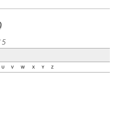
o
15
U
V
W
X
Y
Z