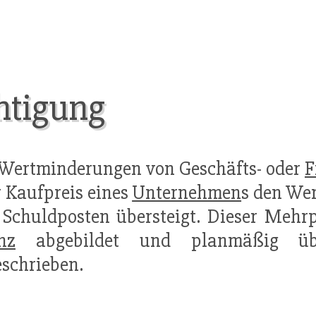
htigung
 Wertminderungen von Geschäfts- oder
F
r Kaufpreis eines
Unternehmen
s den We
Schuldposten übersteigt. Dieser Mehr
nz
abgebildet und planmäßig ü
schrieben.