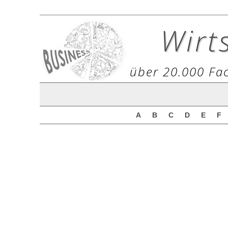
Wirt
über 20.000 Fac
A
B
C
D
E
F