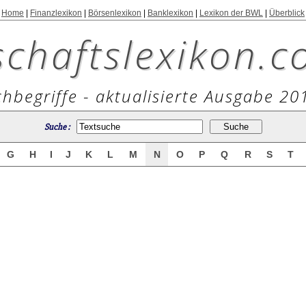
Home
|
Finanzlexikon
|
Börsenlexikon
|
Banklexikon
|
Lexikon der BWL
|
Überblick
schaftslexikon.c
hbegriffe - aktualisierte Ausgabe 20
Suche :
G
H
I
J
K
L
M
N
O
P
Q
R
S
T