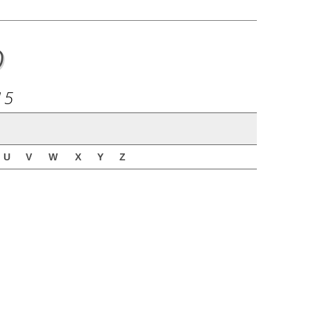
o
15
U
V
W
X
Y
Z