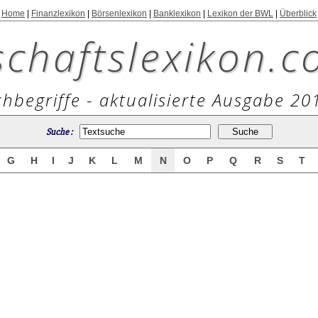
Home
|
Finanzlexikon
|
Börsenlexikon
|
Banklexikon
|
Lexikon der BWL
|
Überblick
schaftslexikon.c
hbegriffe - aktualisierte Ausgabe 20
Suche :
G
H
I
J
K
L
M
N
O
P
Q
R
S
T