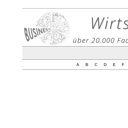
Wirt
über 20.000 Fac
A
B
C
D
E
F