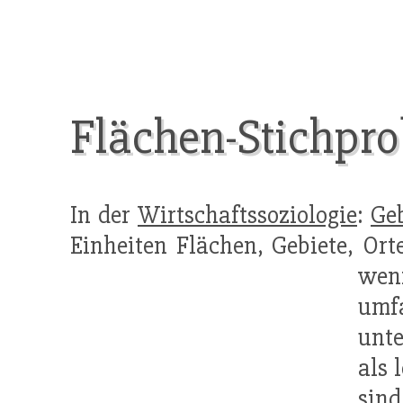
Flächen-Stichpr
In der
Wirtschaftssoziologie
:
Ge
Einheiten Flächen, Gebiete, Or
wen
umf
unt
als 
sind