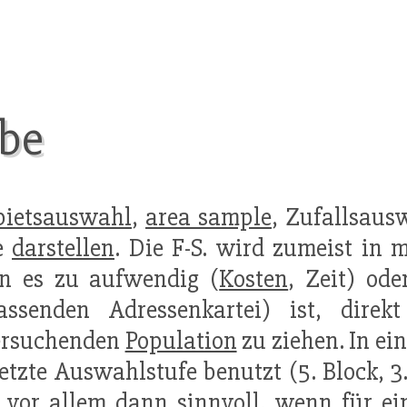
obe
bietsauswahl
,
area sample
, Zufallsaus
te
darstellen
. Die F-S. wird zumeist in 
n es zu aufwendig (
Kosten
, Zeit) ode
assenden Adressenkartei) ist, dire
ersuchenden
Population
zu ziehen. In ei
letzte Auswahlstufe benutzt (5. Block, 3. 
 vor allem dann sinnvoll, wenn für e