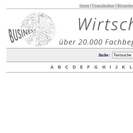
Home
|
Finanzlexikon
|
Börsenle
Wirtsc
über 20.000 Fachbeg
Suche :
A
B
C
D
E
F
G
H
I
J
K