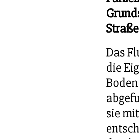
Grunds
Straß
Das Fl
die Ei
Bodens
abgefu
sie mi
entsch