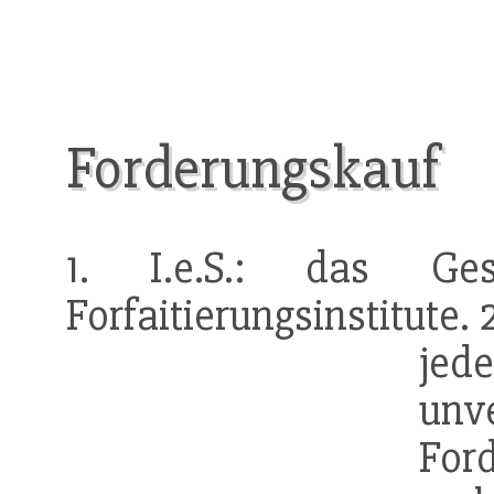
Forderungskauf
1. I.e.S.: das G
Forfaitierungsinstitute. 
jed
unv
For