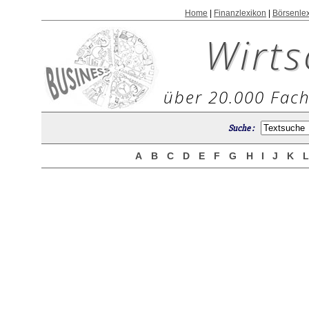
Home
|
Finanzlexikon
|
Börsenle
Wirts
über 20.000 Fach
Suche :
A
B
C
D
E
F
G
H
I
J
K