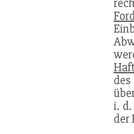
re
For
Ein
Ab
wer
Haf
de
über
i. d
der 