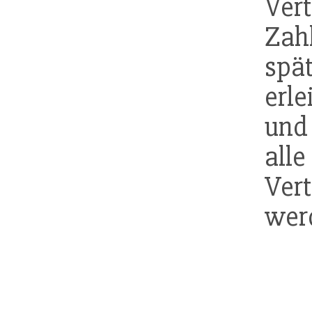
Ver
Zah
spä
erle
un
alle
Ver
wer