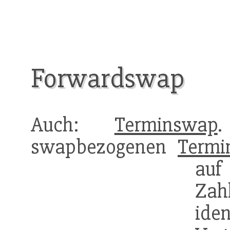
Forwardswap
Auch:
Terminswap
swapbezogenen
Termi
auf
Zah
id