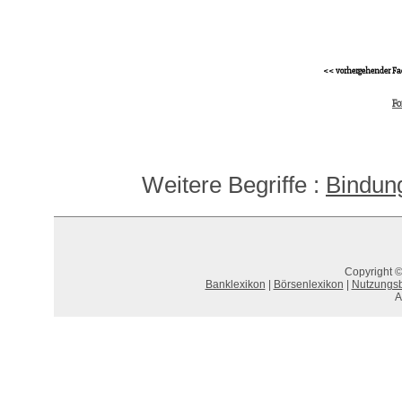
<< vorhergehender Fa
F
Weitere Begriffe :
Bindun
Copyright ©
Banklexikon
|
Börsenlexikon
|
Nutzungs
A