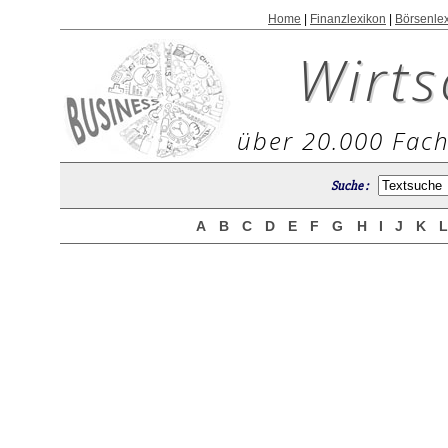
Home
|
Finanzlexikon
|
Börsenle
Wirts
über 20.000 Fach
Suche :
A
B
C
D
E
F
G
H
I
J
K