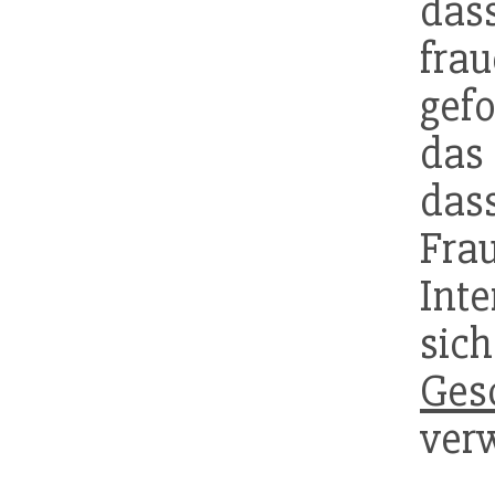
das
fra
gef
das
das
Fr
Inte
si
Ges
ver