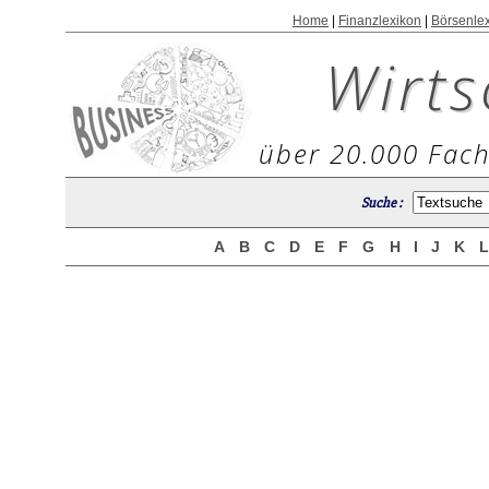
Home
|
Finanzlexikon
|
Börsenle
Wirts
über 20.000 Fach
Suche :
A
B
C
D
E
F
G
H
I
J
K