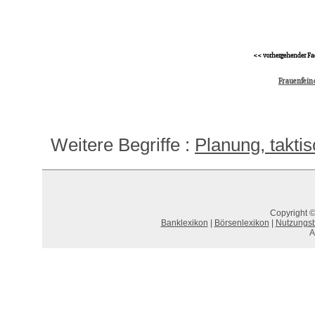
<< vorhergehender Fa
Frauenfein
Weitere Begriffe :
Planung, takti
Copyright ©
Banklexikon
|
Börsenlexikon
|
Nutzungs
A