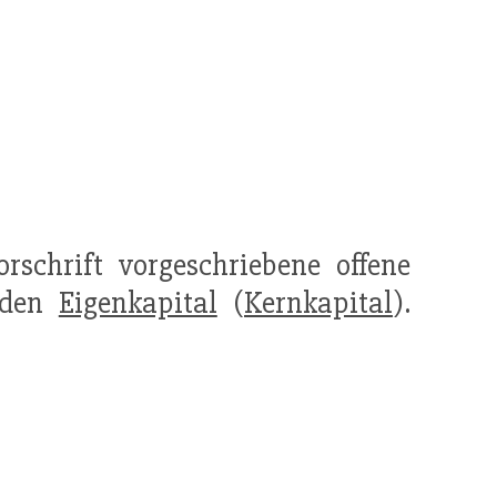
orschrift vorgeschriebene offene
nden
Eigenkapital
(
Kernkapital
).