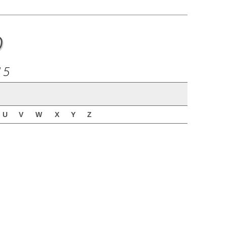
o
15
U
V
W
X
Y
Z