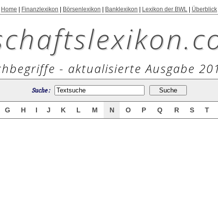
Home
|
Finanzlexikon
|
Börsenlexikon
|
Banklexikon
|
Lexikon der BWL
|
Überblick
schaftslexikon.c
hbegriffe - aktualisierte Ausgabe 20
Suche :
G
H
I
J
K
L
M
N
O
P
Q
R
S
T