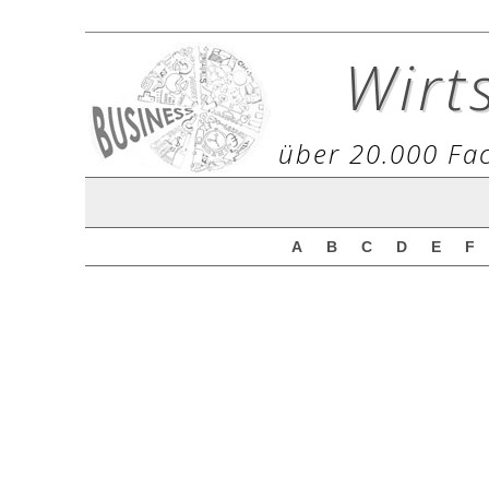
Wirt
über 20.000 Fac
A
B
C
D
E
F