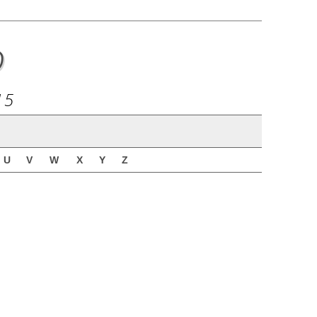
o
15
U
V
W
X
Y
Z