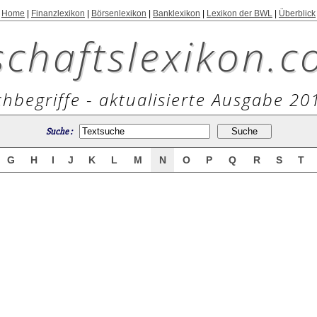
Home
|
Finanzlexikon
|
Börsenlexikon
|
Banklexikon
|
Lexikon der BWL
|
Überblick
schaftslexikon.c
hbegriffe - aktualisierte Ausgabe 20
Suche :
G
H
I
J
K
L
M
N
O
P
Q
R
S
T