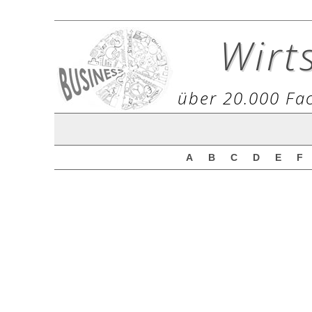
Wirt
über 20.000 Fac
A
B
C
D
E
F