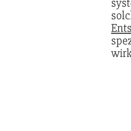
sys
sol
Ent
spe
wir