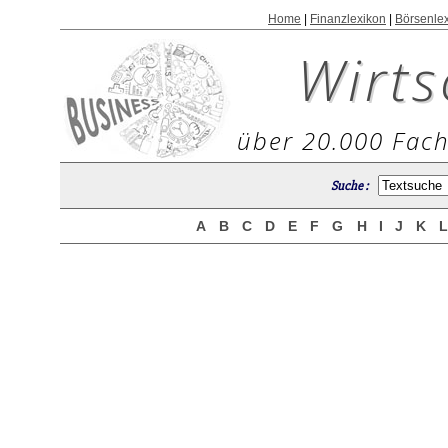
Home
|
Finanzlexikon
|
Börsenle
Wirts
über 20.000 Fach
Suche :
A
B
C
D
E
F
G
H
I
J
K