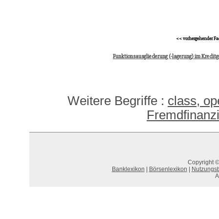
<< vorhergehender Fa
Funktionsausgliederung (-lagerung) im Kredit
Weitere Begriffe :
class, o
Fremdfinanzi
Copyright ©
Banklexikon
|
Börsenlexikon
|
Nutzungs
A