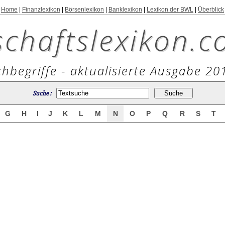
Home
|
Finanzlexikon
|
Börsenlexikon
|
Banklexikon
|
Lexikon der BWL
|
Überblick
schaftslexikon.c
hbegriffe - aktualisierte Ausgabe 20
Suche :
G
H
I
J
K
L
M
N
O
P
Q
R
S
T