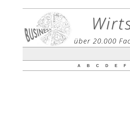
Wirt
über 20.000 Fac
A
B
C
D
E
F