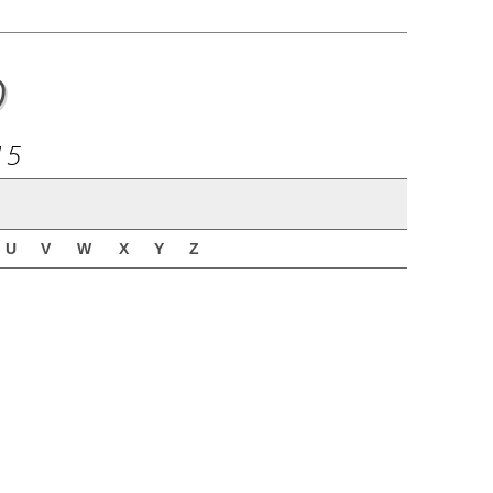
o
15
U
V
W
X
Y
Z