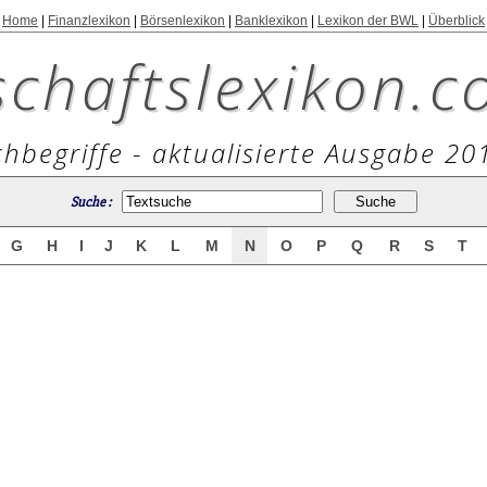
Home
|
Finanzlexikon
|
Börsenlexikon
|
Banklexikon
|
Lexikon der BWL
|
Überblick
schaftslexikon.c
hbegriffe - aktualisierte Ausgabe 20
Suche :
G
H
I
J
K
L
M
N
O
P
Q
R
S
T