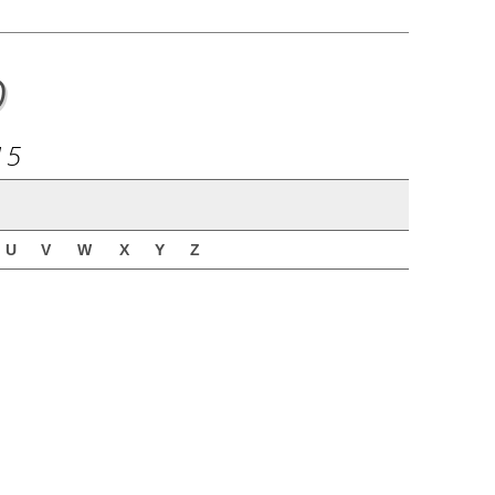
o
15
U
V
W
X
Y
Z