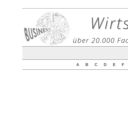
Wirt
über 20.000 Fac
A
B
C
D
E
F