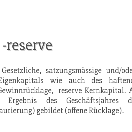
-reserve
Gesetzliche, satzungsmässige und/oder
Eigenkapital
s wie auch des hafte
ewinnrücklage, -reserve
Kernkapital
. 
em
Ergebnis
des Geschäftsjahres d
aurierung
) gebildet (offene Rücklage).