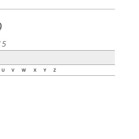
o
15
U
V
W
X
Y
Z