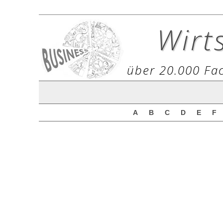
Wirt
über 20.000 Fac
A
B
C
D
E
F