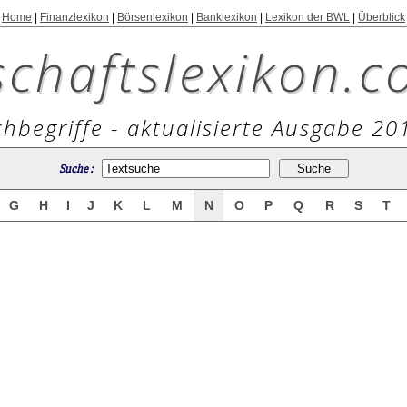
Home
|
Finanzlexikon
|
Börsenlexikon
|
Banklexikon
|
Lexikon der BWL
|
Überblick
schaftslexikon.c
hbegriffe - aktualisierte Ausgabe 20
Suche :
G
H
I
J
K
L
M
N
O
P
Q
R
S
T