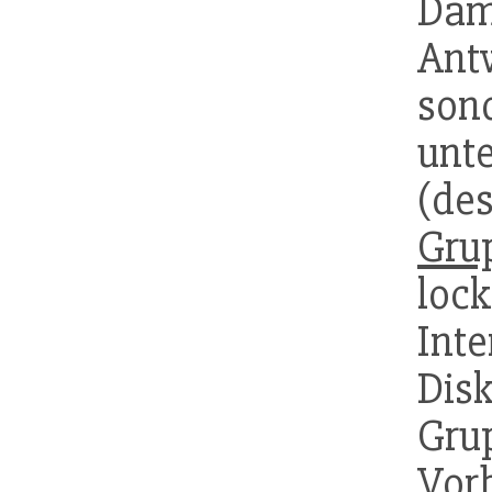
Dam
Ant
son
unt
(de
Gru
loc
Int
Dis
Gr
Vo