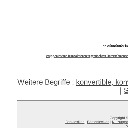
<< vorhergehender Fa
gruppeninterne Transaktionen in gemischten Unternehmens
Weitere Begriffe :
konvertible, ko
|
S
Copyright ©
Banklexikon
|
Börsenlexikon
|
Nutzungs
A