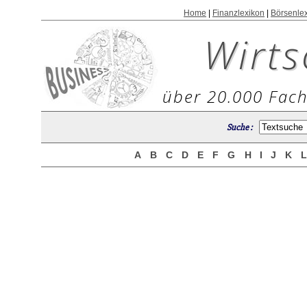
Home
|
Finanzlexikon
|
Börsenle
Wirts
über 20.000 Fach
Suche :
A
B
C
D
E
F
G
H
I
J
K